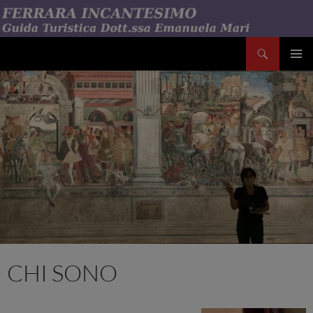
Vai
al
contenuto
Cerca
Emanuela Mari Ferrara Incantesimo
MENU
PRINCI
CHI SONO