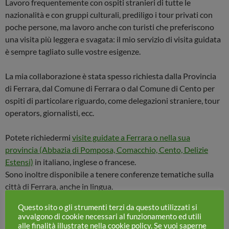
Lavoro frequentemente con ospiti stranieri di tutte le
nazionalità e con gruppi culturali, prediligo i tour privati con
poche persone, ma lavoro anche con turisti che preferiscono
una visita più leggera e svagata: il mio servizio di visita guidata
è sempre tagliato sulle vostre esigenze.
La mia collaborazione è stata spesso richiesta dalla Provincia
di Ferrara, dal Comune di Ferrara o dal Comune di Cento per
ospiti di particolare riguardo, come delegazioni straniere, tour
operators, giornalisti, ecc.
Potete richiedermi
visite guidate a Ferrara o nella sua
provincia (Abbazia di Pomposa, Comacchio, Cento, Delizie
Estensi)
in italiano, inglese o francese.
Sono inoltre disponibile a tenere conferenze tematiche sulla
città di Ferrara, anche in lingua.
Questo sito o gli strumenti terzi da questo utilizzati si
Venite a conoscere con me la magia di Ferrara!
avvalgono di cookie necessari al funzionamento ed utili
alle finalità illustrate nella cookie policy. Se vuoi saperne