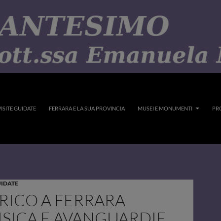
ISITE GUIDATE
FERRARA E LA SUA PROVINCIA
MUSEI E MONUMENTI
PR
UIDATE
RICO A FERRARA
ISICA E AVANGUARDIE