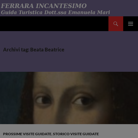
Vai
al
contenuto
Cerca
Emanuela Mari Ferrara Incantesimo
MENU
PRINCI
Archivi tag: Beata Beatrice
PROSSIME VISITE GUIDATE
,
STORICO VISITE GUIDATE