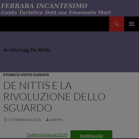
Vai
al
contenuto
Cerca
Emanuela Mari Ferrara Incantesimo
MENU
PRINCI
Archivi tag: De Nittis
STORICO VISITE GUIDATE
DE NITTIS E LA
RIVOLUZIONE DELLO
SGUARDO
16 FEBBRAIO 2020
ADMIN
DeNittisFebbraio2020
DOWNLOAD