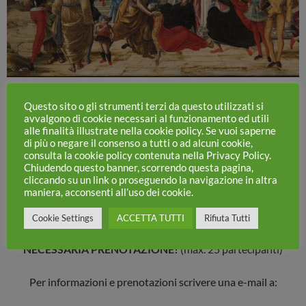
Costo €
25
,00
Questo sito o gli strumenti terzi da questo utilizzati si
avvalgono di cookie necessari al funzionamento ed utili
alle finalità illustrate nella cookie policy. Se vuoi saperne
Il costo a persona comprende:
di più o negare il consenso a tutti o ad alcuni cookie,
consulta la cookie policy contenuta nella Privacy Policy.
– il biglietto d’ingresso prepagato al Palazzo dei Diamanti
Chiudendo questo banner, scorrendo questa pagina,
cliccando su un link o proseguendo la navigazione in altra
– il noleggio obbligatorio della radioguida (microfono +
maniera, acconsenti all’uso dei cookie.
auricolari)
– il servizio di visita guidata
Cookie Settings
ACCETTA TUTTI
Rifiuta Tutti
NECESSARIA PRENOTAZIONE!
(max. 25 partecipanti)
Per informazioni e prenotazioni scrivere una e-mail a: