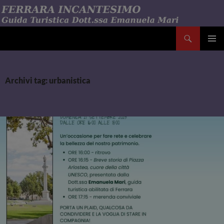
Vai
al
contenuto
Cerca
Emanuela Mari Ferrara Incantesimo
MENU
PRINCI
Archivi tag: urbanistica